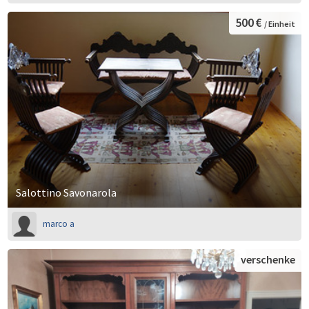
500 €
/ Einheit
Salottino Savonarola
marco a
verschenke