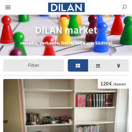
DILAN market
verleihe, verkaufe, helfe, teile ... in Südtirol
Filter
120 €
/ Einheit