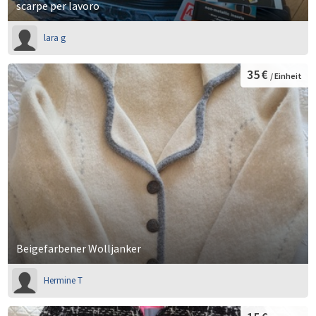
scarpe per lavoro
lara g
35 €
/ Einheit
Beigefarbener Wolljanker
Hermine T