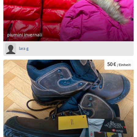
piumini invernali
lara g
50 €
/ Einheit