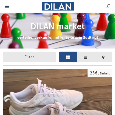
DILAN market
verleihe, verkaufe, helfe, teile ... in Südtirol
Filter
25 €
/ Einheit