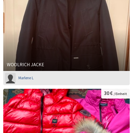
WOOLRICH JACKE
Marlene L
30 €
/ Einheit