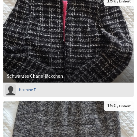
15 €
/ Einheit
Schwarzes Chaneljäckchen
Hermine T
15 €
/ Einheit