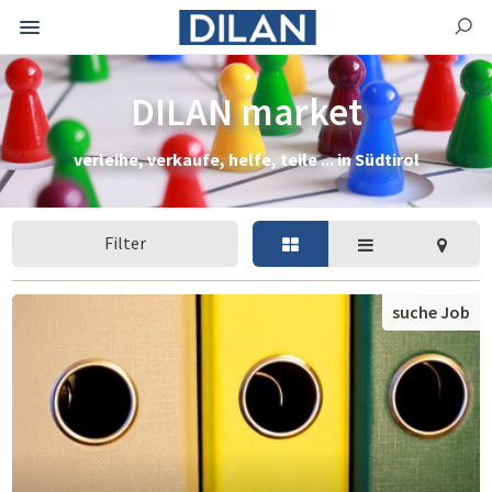
DILAN market
verleihe, verkaufe, helfe, teile ... in Südtirol
Filter
suche Job