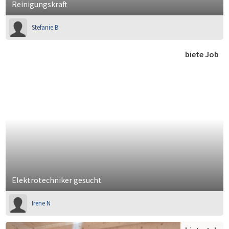
Reinigungskraft
Stefanie B
biete Job
Elektrotechniker gesucht
Irene N