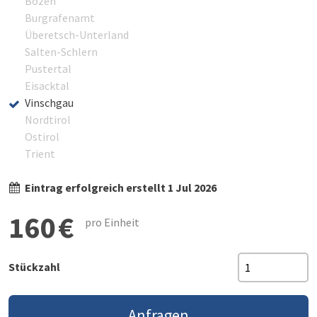
Bozen
Burgrafenamt
Überetsch-Unterland
Salten-Schlern
Pustertal
Eisacktal
Vinschgau
Nordtirol
Ostirol
Trient
Eintrag erfolgreich erstellt 1 Jul 2026
160 €
pro Einheit
Stückzahl
Anfragen