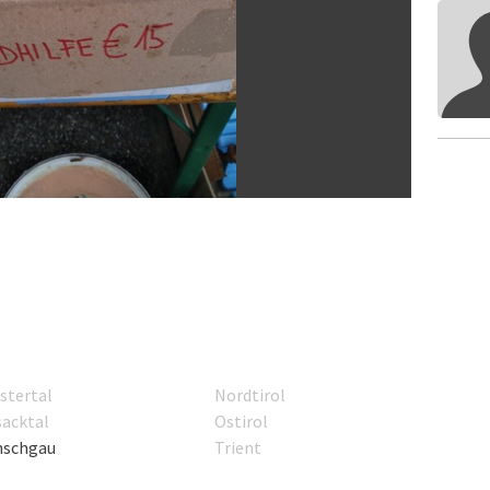
stertal
Nordtirol
sacktal
Ostirol
nschgau
Trient