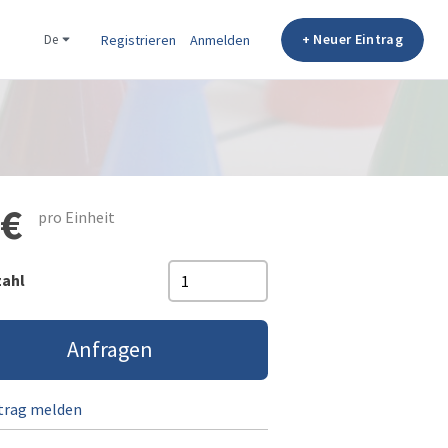
+ Neuer Eintrag
de
Registrieren
Anmelden
 €
pro Einheit
zahl
Anfragen
trag melden