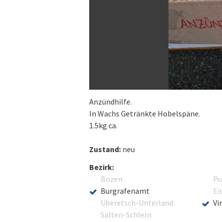
Anzündhilfe.
In Wachs Getränkte Hobelspäne.
1.5kg ca.
Zustand:
neu
Bezirk:
Bozen
Pu
Burgrafenamt
Ei
Überetsch-Unterland
Vi
Salten-Schlern