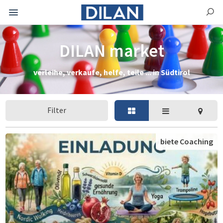
DILAN market
verleihe, verkaufe, helfe, teile ... in Südtirol
Filter
biete Coaching